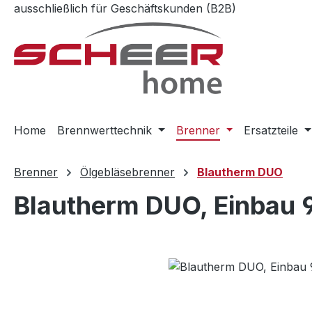
ausschließlich für Geschäftskunden (B2B)
m Hauptinhalt springen
Zur Suche springen
Zur Hauptnavigation springen
Home
Brennwerttechnik
Brenner
Ersatzteile
Brenner
Ölgebläsebrenner
Blautherm DUO
Blautherm DUO, Einbau 
Bildergalerie überspringen