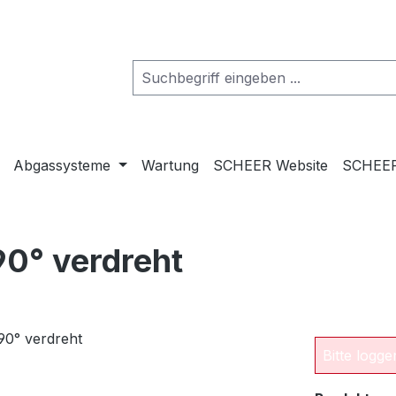
Abgassysteme
Wartung
SCHEER Website
SCHEER
90° verdreht
Bitte logg