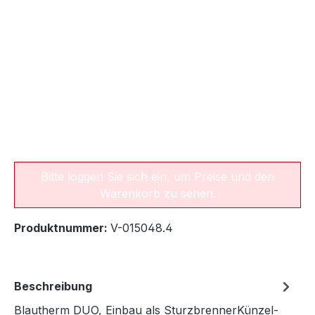
Bitte loggen Sie sich ein, um Preise und den
Warenkorb zu sehen.
Produktnummer:
V-015048.4
Beschreibung
Blautherm DUO, Einbau als SturzbrennerKünzel-