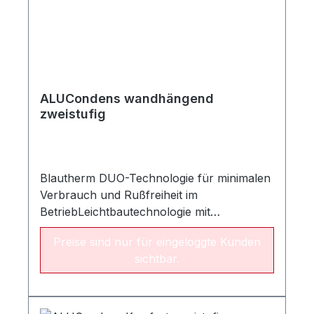
ALUCondens wandhängend
zweistufig
Blautherm DUO-Technologie für minimalen
Verbrauch und Rußfreiheit im
BetriebLeichtbautechnologie mit
Aluminium-WärmetauscherHohe
Preise sind nur für eingeloggte Kunden
Wirtschaftlichkeit durch zweistufigen
sichtbar.
HeizbetriebErgonomische Gestaltung und
benutzerfreundliche Bedienung mit
MikroprozessortechnologieKompaktbauwei
se geeignet für Wandmontage in engen