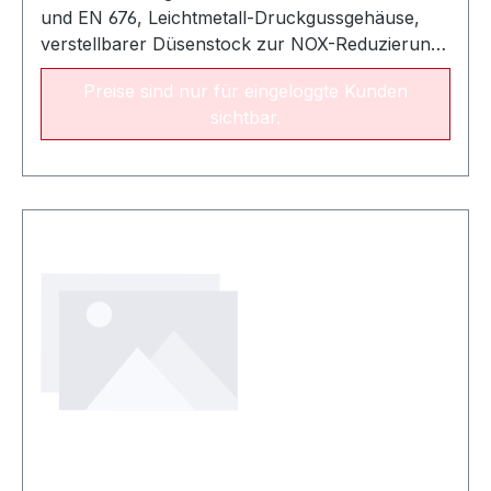
und EN 676, Leichtmetall-Druckgussgehäuse,
verstellbarer Düsenstock zur NOX-Reduzierung,
selbstschließende Luftklappe, verstellbare
Preise sind nur für eingeloggte Kunden
Ansaugluftführung, funkentstörter Zündtrafo,
sichtbar.
Gebläsedrucküberwachung sowie
Gasregelstrecke. Der Brenner ist voreingestellt
und flammengeprüft.