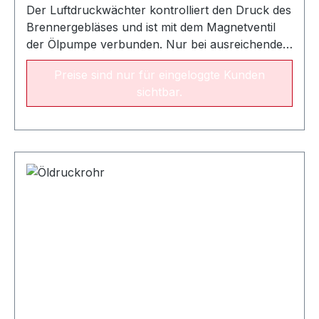
Der Luftdruckwächter kontrolliert den Druck des
Brennergebläses und ist mit dem Magnetventil
der Ölpumpe verbunden. Nur bei ausreichendem
Ludtdruck öffnet sich das Magnetventil, sodass
Preise sind nur für eingeloggte Kunden
der Brennervorgang starten kann.Bei
sichtbar.
unzureichendem Luftdruck verhindert der
Ludtdruckwächter das Austreten des Öls in den
Brennraum.Dadurch wird die Verschmutzung
des Brennraums durch Öl und die Möglichkeit
von Verpuffungen beim nächsten Brennerstart
vermieden.