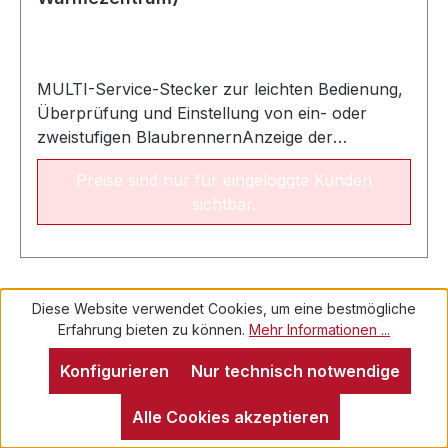
MULTI-Service-Stecker zur leichten Bedienung,
Überprüfung und Einstellung von ein- oder
zweistufigen BlaubrennernAnzeige der
phasenrichtigen Spannung am Brenner durch
Preise sind nur für eingeloggte Kunden
KontrollleuchteDirekter Anschluss an
sichtbar.
Ölpumpen- oder Gebläsemotor zur
FehlersucheÖlansaugung durch direktes
Ansteuern des ÖlpumpenmotorsEinfache
Einstellung der Regelplatine durch direkte
Versorgung des Gebläsemotors und der
Diese Website verwendet Cookies, um eine bestmögliche
RegelplatineFunktionsprüfung des
Erfahrung bieten zu können.
Mehr Informationen ...
ZündtrafosZur Inbetriebnahme von Ölanlagen
Konfigurieren
Nur technisch notwendige
Alle Cookies akzeptieren