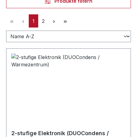
Produkte filtern
Seite
Seite
1
2
2-stufige Elektronik (DUOCondens /