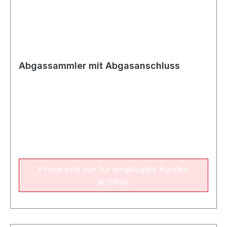
Abgassammler mit Abgasanschluss
Preise sind nur für eingeloggte Kunden
sichtbar.