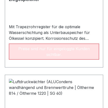
Mit Trapezrohrregister für die optimale
Wasserschichtung als Unterbauspeicher für
Ölkessel konzipiert. Korrosionsschutz des
Innenkessels durch hochwertige Emaillierung
Preise sind nur für eingeloggte Kunden
inkl. Magnesiumschutzanode. Das
sichtbar.
Rohrheizregister ist direkt in den Kessel
eingeschweißt und emailliert. Hochwertige
Wärmeisolierung aus PU-Schaum,
einbrennlackierter, pulverbeschichteter
Stahlblechaußenmantel in weiß, Betriebsdruck
10 bar. 5 Jahre Garantie auf den Innenkessel.