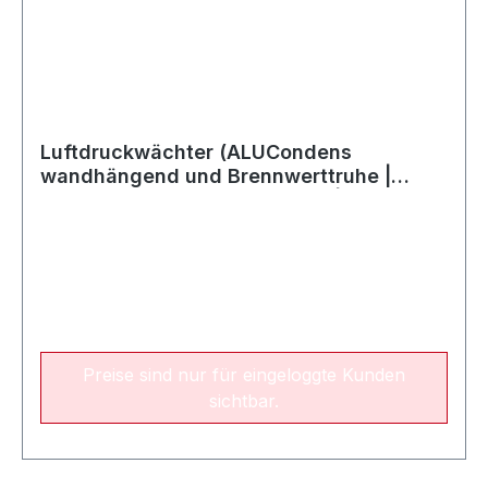
Luftdruckwächter (ALUCondens
wandhängend und Brennwerttruhe |
Öltherme 814 / Öltherme 1220 | SG 60)
Preise sind nur für eingeloggte Kunden
sichtbar.