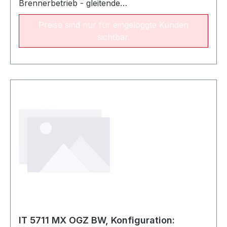
Brennerbetrieb - gleitende
FahrweiseFrostschutzfunktionPumpenstandschu
Preise sind nur für eingeloggte Kunden
tzWarmwasservorrangschaltungSchaltuhr für
sichtbar.
einen Heizkreis und
WarmwasserbereitungKomplett mit allen
erforderlichen Fühlern und
AnschlussbuchsenAnschlussfertige E-Kabel
IT 5711 MX OGZ BW, Konfiguration: