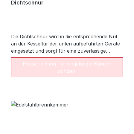
Dichtschnur
Die Dichtschnur wird in die entsprechende Nut
an der Kesseltür der unten aufgeführten Geräte
eingesetzt und sorgt für eine zuverlässige
Abdichtung. VerwendungSNK 28/40 Abmaße L
Preise sind nur für eingeloggte Kunden
x B x H1150 x 12 x 13 mm
sichtbar.