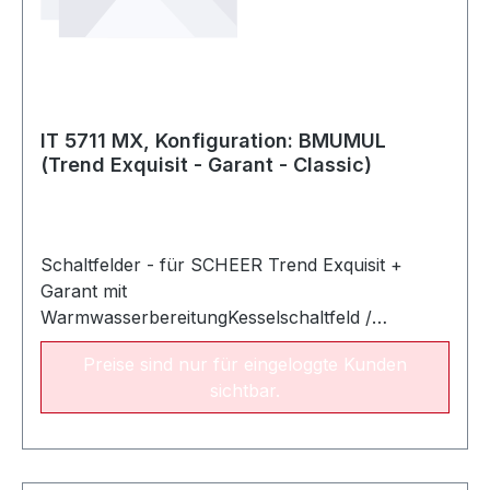
IT 5711 MX, Konfiguration: BMUMUL
(Trend Exquisit - Garant - Classic)
Schaltfelder - für SCHEER Trend Exquisit +
Garant mit
WarmwasserbereitungKesselschaltfeld /
witterungsgeführter Regler - IT 5711 MX,
Preise sind nur für eingeloggte Kunden
Konfiguration: BMUMUL1-stufiger
sichtbar.
Brennerbetrieb - gleitende
FahrweiseFrostschutzfunktion2
MischerkreisePumpenstandschutzWarmwasserv
orrangschaltungSchaltuhr für zwei Heizkreise