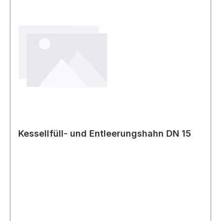
und WarmwasserbereitungKomplett mit allen
erforderlichen Fühlern und
AnschlussbuchsenAnschlussfertige E-KabelMit
entsprechendem Sonderzubehör sind mit diesem
Regler weitere Funktionen möglich:2-stufiger
BrennerbetriebAnsteuerung einer
WärmeerzeugerpumpeSchaltuhr für
ZirkulationspumpeSteuerung einer Solaranlage
Kessellfüll- und Entleerungshahn DN 15