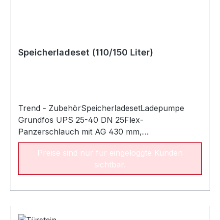
Speicherladeset (110/150 Liter)
Trend - ZubehörSpeicherladesetLadepumpe
Grundfos UPS 25-40 DN 25Flex-
Panzerschlauch mit AG 430 mm,
3/4”Überwurfmutter TG 11/2°Einlegeteil TG
Preise sind nur für eingeloggte Kunden
3/4”Schwerkraftbremse DN 25Winkel I/A
sichtbar.
3/4”Winkel TG 1”, 3/4”T-Stück TG 1”, 3/4”,
1/2”DichtungWinkelverschraubung TG 3/4”