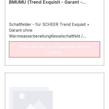
BMUMU (Trend Exquisit - Garant -
Classic)
Schaltfelder - für SCHEER Trend Exquisit +
Garant ohne
WarmwasserbereitungKesselschaltfeld /
witterungsgeführter Regler - IT 5711 MX OGZ
Preise sind nur für eingeloggte Kunden
BW, Konfiguration: BMUMU1-stufiger
sichtbar.
Brennerbetrieb - gleitende
FahrweiseFrostschutzfunktion2
MischerkreisePumpenstandschutzSchaltuhr für
zwei HeizkreiseKomplett mit allen erforderlichen
Fühlern und AnschlussbuchsenAnschlussfertige
E-KabelMit entsprechendem Sonderzubehör
sind mit diesem Regler weitere Funktionen
möglich:2-stufiger BrennerbetriebAnsteuerung
einer WärmeerzeugerpumpeSteuerung einer
Solaranlage