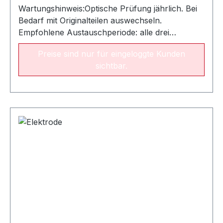
kWab 25 bis 50 kWab 50 bis 70
Wartungshinweis:Optische Prüfung jährlich. Bei
kWFlammenrohrArtikelnr.Ø 80 x 125 mm015110Ø
Bedarf mit Originalteilen auswechseln.
100 x 150 mm015114Ø 100 x 190
Empfohlene Austauschperiode: alle drei
mm015140ZündelektrodenModell 40
JahreAllgemeiner Hinweis:Modell 40,60 und 80
015332Modell 60 015333oderModell 70015230
Preise sind nur für eingeloggte Kunden
sind als Elektrodensatz erhältlich. Modell 70 und
und 015235Modell 80015359oderModell
sichtbar.
100 sind als Einzelelektroden
100015236 und
erhältlich.ElektrodenübersichtALUCondensLeistu
015237 FlammenrohrArtikelnr.Ø 100 x 150
ng8/14 kW10/17 kW11/19 kW15/23
mm015114--ZündelektrodenModell
kWFlammenrohrArtikelnr.Ø 80 mm x 125
40015332oderModell 70015230 und 015235-
mm015110Ø 80 mm x 125 mm015110Ø 80 x 125
- FlammenrohrArtikelnr.Ø 80 x 160 mm Form
mm015110Ø 80 x 125
A 015122- -ElektrodenModell 40 015332--
mm015110ZündelektrodenArtikelnr.Modell
DUOCondensLeistung6/12 kw 8/14 kW10/17 kW
40015332Modell 40015332Modell
11/19 kW 15/23 kW FlammenrohrArtikelnr.Ø 80 x
40015332Modell
160 mm Form A015122Ø 80 x 125 mm015110Ø 80
40015332 FlammenrohrArtikelnr.Ø 100 x 130
x 125 mm015110Ø 80 x 125 mm 015110Ø 80 x 125
mm015115Ø 100 x 130 mm015115Ø 100 x 130
mm015110ZündelektrodenArtikelnr.Modell 40
mm015115Ø 100 x 130
015332Modell 40 015332Modell 40 015332Modell
mm015115ZündelektrodenModell
40 015332Modell 40 015332 Flammenrohr