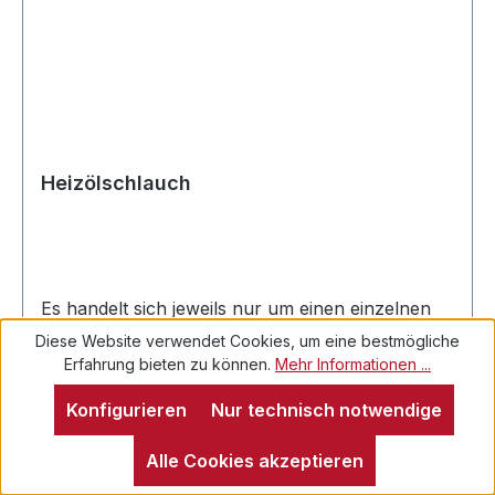
ohne Randbohrung0102666-Schlitzbohrung
Schlitzöffnung 100 mm Rohr011249 -
- BrennerrohrArtikelnr.Ø 80 x 172
mm011200Ø 80 x 224 mm011205--Stauscheibe
mit BlockelektrodeArtikelnr.12-Schlitzbohrung
ohne Randbohrung0112486-Schlitzbohrung Ø
64/17,5011243--
Heizölschlauch
Es handelt sich jeweils nur um einen einzelnen
Heizölschlauch.
Diese Website verwendet Cookies, um eine bestmögliche
Erfahrung bieten zu können.
Mehr Informationen ...
Preise sind nur für eingeloggte Kunden
Konfigurieren
Nur technisch notwendige
sichtbar.
Alle Cookies akzeptieren