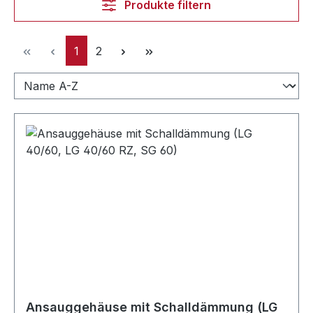
Produkte filtern
Seite
Seite
1
2
Ansauggehäuse mit Schalldämmung (LG