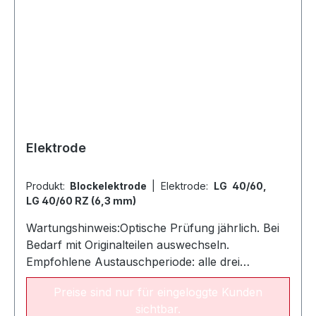
Elektrode
Produkt:
Blockelektrode
|
Elektrode:
LG 40/60,
LG 40/60 RZ (6,3 mm)
Wartungshinweis:Optische Prüfung jährlich. Bei
Bedarf mit Originalteilen auswechseln.
Empfohlene Austauschperiode: alle drei
JahreAllgemeiner Hinweis:Modell 40,60 und 80
Preise sind nur für eingeloggte Kunden
sind als Elektrodensatz erhältlich. Modell 70 und
sichtbar.
100 sind als Einzelelektroden