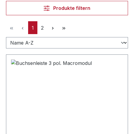
Produkte filtern
Seite
Seite
1
2