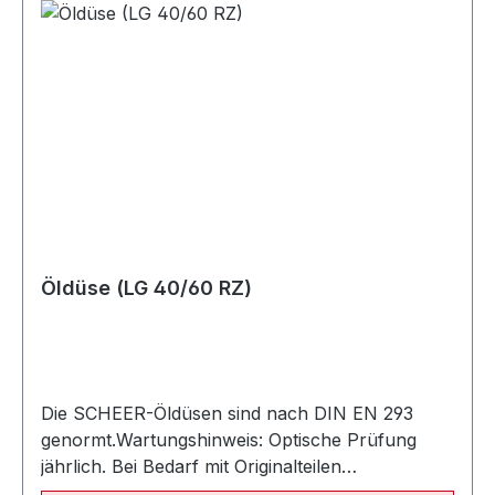
kW)022540 Öldüse SCHEER 0,35 / 60° SC (11 -
20 kW)022367 Öldüse Fluidics 0.35 gph / 60° SF
(11/19 kW und 15/23 kW)022541 Öldüse Fluidics
0.45 gph / 60° SF (17/25 kW)022543 Öldüse
Fluidics 0.50 gph / 60° SF (20/30 kW)022544
Öldüse (LG 40/60 RZ)
Die SCHEER-Öldüsen sind nach DIN EN 293
genormt.Wartungshinweis: Optische Prüfung
jährlich. Bei Bedarf mit Originalteilen
auswechseln. Empfohlene Austauschperiode: