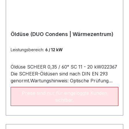
49 kW022549Öldüse Fluidics 1.00 gph / 60° SF51
- 59 kW022550Öldüse Fluidics 1.25 gph / 60°
SF61 - 65 kW022552
Öldüse (DUO Condens | Wärmezentrum)
Leistungsbereich:
6 / 12 kW
Öldüse SCHEER 0,35 / 60° SC 11 - 20 kW022367
Die SCHEER-Öldüsen sind nach DIN EN 293
genormt.Wartungshinweis: Optische Prüfung
jährlich. Bei Bedarf mit Originalteilen
Preise sind nur für eingeloggte Kunden
auswechseln. Empfohlene Austauschperiode:
sichtbar.
alle zwei Jahre NameArt.-Nr. Öldüse SCHEER
0.18 gph / 80° SC (6/12 kW)022276 Öldüse
SCHEER 0.25 gph / 80° SC (8 /14 kW)022277
Öldüse Fluidics 0.30 gph / 60° SF (10/17