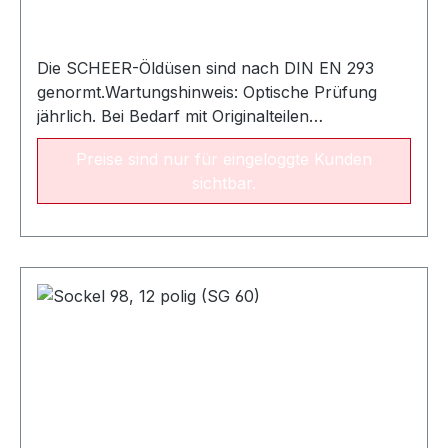
Die SCHEER-Öldüsen sind nach DIN EN 293
genormt.Wartungshinweis: Optische Prüfung
jährlich. Bei Bedarf mit Originalteilen
auswechseln. Empfohlene Austauschperiode:
Preise sind nur für eingeloggte Kunden
alle zwei Jahre NameLeistungsbereichArt.-Nr.
sichtbar.
Öldüse SCHEER 0,35 / 60° SC 11 - 20 kW022367
Öldüse Fluidics 0.40 gph / 60° SF16 - 20
kW022542 Öldüse Fluidics 0.50 gph / 60° SF22 -
24 kW022544Öldüse Fluidics 0.55 gph / 60°
SF28 - 31 kW022545Öldüse Fluidics 0.65 gph /
60° SF26 - 32 kW022547Öldüse Fluidics 0.75
gph / 60° SF34 - 36 kW022548Öldüse Fluidics
0.85 gph / 60° SF38 - 42 kW022549Öldüse
Fluidics 1.00 gph / 60° SF44 - 52
kW022550Öldüse Fluidics 1.25 gph / 60° SF54 -
60 kW022552