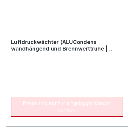
Luftdruckwächter (ALUCondens
wandhängend und Brennwerttruhe |
Öltherme 814 / Öltherme 1220 | SG 60)
Preise sind nur für eingeloggte Kunden
sichtbar.