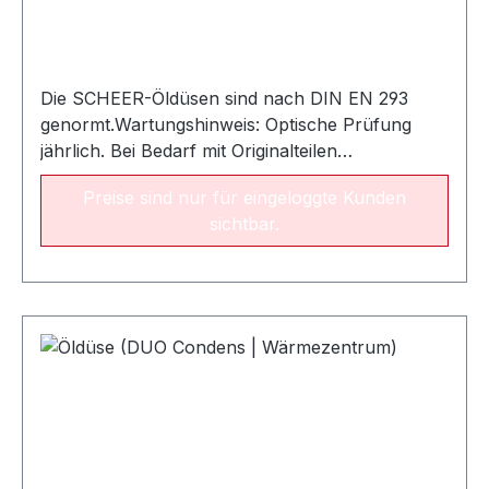
Die SCHEER-Öldüsen sind nach DIN EN 293
genormt.Wartungshinweis: Optische Prüfung
jährlich. Bei Bedarf mit Originalteilen
auswechseln. Empfohlene Austauschperiode:
Preise sind nur für eingeloggte Kunden
alle zwei Jahre NameLeistungsbereichArt.-Nr.
sichtbar.
Öldüse SCHEER 0.25 gph / 80° SC 9 - 15
kW022277 Öldüse SCHEER 0,35 / 60° SC 11 - 20
kW022367 Öldüse Fluidics 0.35 gph / 60° SF16 -
19 kW022541Öldüse Fluidics 0.40 gph / 60°
SF20 - 23 kW022542Öldüse Fluidics 0.50 gph /
60° SF24 - 26 kW022544Öldüse Fluidics 0.55
gph / 60° SF28 - 31 kW022545Öldüse Fluidics
0.65 gph / 60° SF33 - 37 kW022547Öldüse
Fluidics 0.75 gph / 60° SF39 - 45
kW022548Öldüse Fluidics 0.85 gph / 60° SF47 -