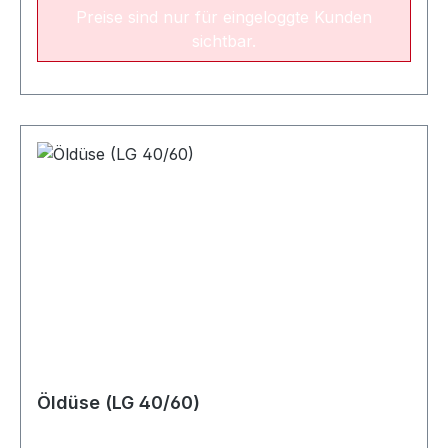
Preise sind nur für eingeloggte Kunden
alle zwei JahreNameLeistungsbereichArt.-
sichtbar.
Nr.Öldüse Fluidics 0.40 gph / 60° SF15 - 19
kW022542Öldüse Fluidics 0.50 gph / 60° SF21 -
23 kW022544Öldüse Fluidics 0.55 gph / 60°
SF28 - 31 kW022545Öldüse Fluidics 0.65 gph /
60° SF25 - 29 kW022547Öldüse Fluidics 0.75
gph / 60° SF31 - 37 kW022548Öldüse Fluidics
0.85 gph / 60° SF40 kW022549
Öldüse (LG 40/60)