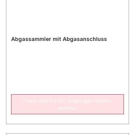
Abgassammler mit Abgasanschluss
Preise sind nur für eingeloggte Kunden
sichtbar.