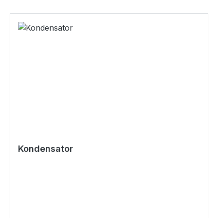
Kondensator