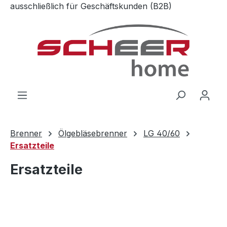
ausschließlich für Geschäftskunden (B2B)
Zum Hauptinhalt springen
Brenner
Ölgebläsebrenner
LG 40/60
Ersatzteile
Ersatzteile