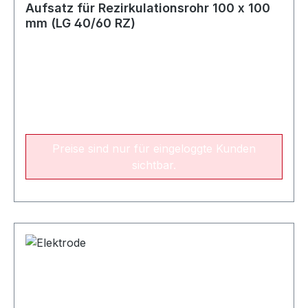
Aufsatz für Rezirkulationsrohr 100 x 100
mm (LG 40/60 RZ)
Preise sind nur für eingeloggte Kunden
sichtbar.