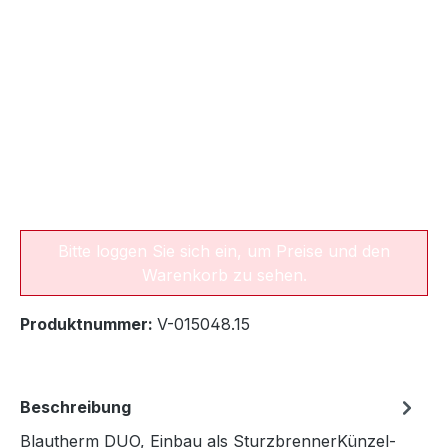
Bitte loggen Sie sich ein, um Preise und den
Warenkorb zu sehen.
Produktnummer:
V-015048.15
Beschreibung
Blautherm DUO, Einbau als SturzbrennerKünzel-