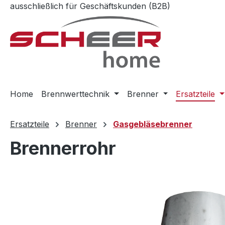
ausschließlich für Geschäftskunden (B2B)
m Hauptinhalt springen
Zur Suche springen
Zur Hauptnavigation springen
Home
Brennwerttechnik
Brenner
Ersatzteile
Ersatzteile
Brenner
Gasgebläsebrenner
Brennerrohr
Bildergalerie überspringen