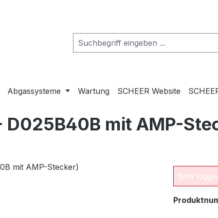
Abgassysteme
Wartung
SCHEER Website
SCHEER
- D025B40B mit AMP-Stec
Bitte logg
Produktnu