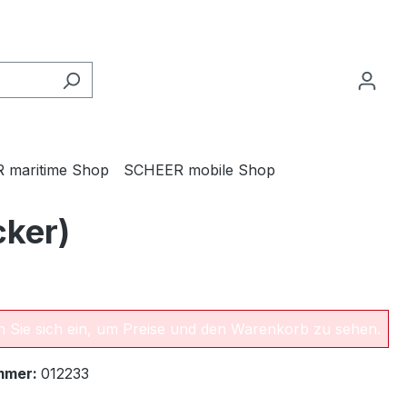
 maritime Shop
SCHEER mobile Shop
ker)
en Sie sich ein, um Preise und den Warenkorb zu sehen.
mmer:
012233