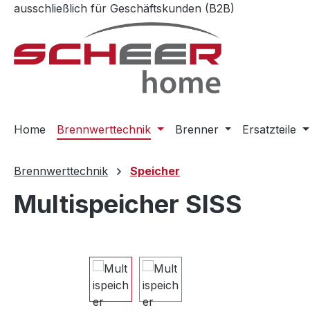
ausschließlich für Geschäftskunden (B2B)
m Hauptinhalt springen
Zur Suche springen
Zur Hauptnavigation springen
Home
Brennwerttechnik
Brenner
Ersatzteile
Brennwerttechnik
Speicher
Multispeicher SISS
Bildergalerie überspringen