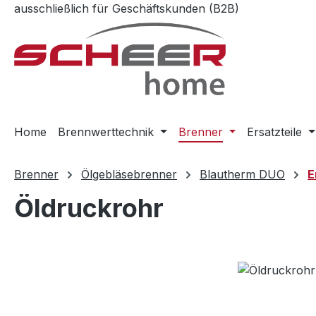
ausschließlich für Geschäftskunden (B2B)
m Hauptinhalt springen
Zur Suche springen
Zur Hauptnavigation springen
Home
Brennwerttechnik
Brenner
Ersatzteile
Brenner
Ölgebläsebrenner
Blautherm DUO
E
Öldruckrohr
Bildergalerie überspringen