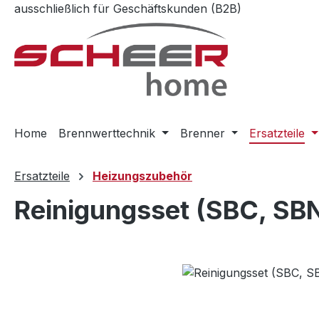
ausschließlich für Geschäftskunden (B2B)
m Hauptinhalt springen
Zur Suche springen
Zur Hauptnavigation springen
Home
Brennwerttechnik
Brenner
Ersatzteile
Ersatzteile
Heizungszubehör
Reinigungsset (SBC, SBN
Bildergalerie überspringen