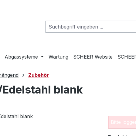
Abgassysteme
Wartung
SCHEER Website
SCHEER
hängend
Zubehör
/Edelstahl blank
Bitte logg