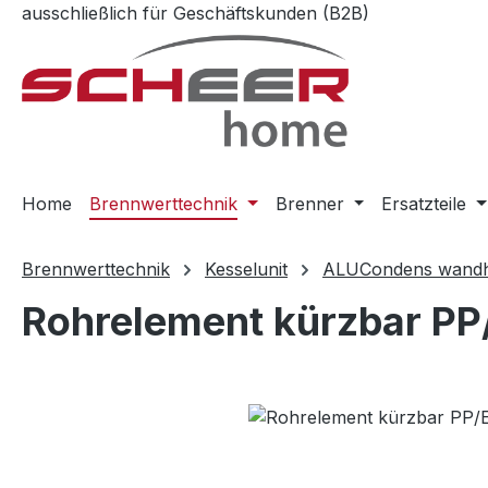
ausschließlich für Geschäftskunden (B2B)
m Hauptinhalt springen
Zur Suche springen
Zur Hauptnavigation springen
Home
Brennwerttechnik
Brenner
Ersatzteile
Brennwerttechnik
Kesselunit
ALUCondens wand
Rohrelement kürzbar PP
Bildergalerie überspringen