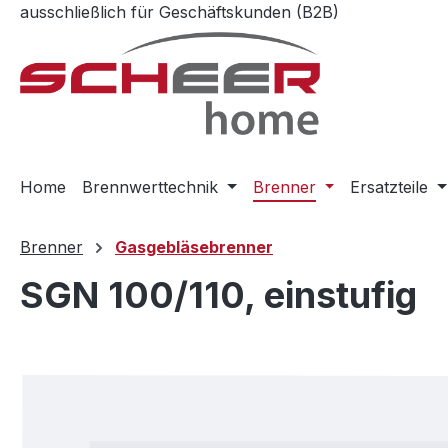
ausschließlich für Geschäftskunden (B2B)
m Hauptinhalt springen
Zur Suche springen
Zur Hauptnavigation springen
Home
Brennwerttechnik
Brenner
Ersatzteile
Brenner
Gasgebläsebrenner
SGN 100/110, einstufig
Bildergalerie überspringen